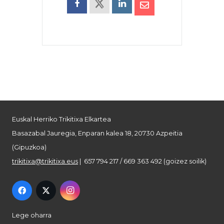
Euskal Herriko Trikitixa Elkartea
Basazabal Jauregia, Enparan kalea 18, 20730 Azpeitia
(Gipuzkoa)
trikitixa@trikitixa.eus
| 657 794 217 / 669 363 492 (goizez soilik)
Lege oharra