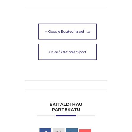
+ Google Egutegira gehitu
+ iCal / Outlook export
EKITALDI HAU
PARTEKATU