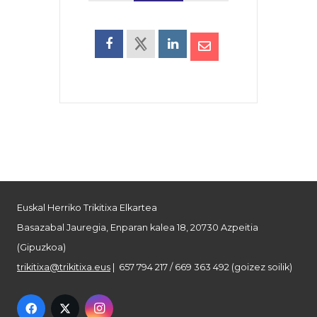
Euskal Herriko Trikitixa Elkartea
Basazabal Jauregia, Enparan kalea 18, 20730 Azpeitia
(Gipuzkoa)
trikitixa@trikitixa.eus
| 657 794 217 / 669 363 492 (goizez soilik)