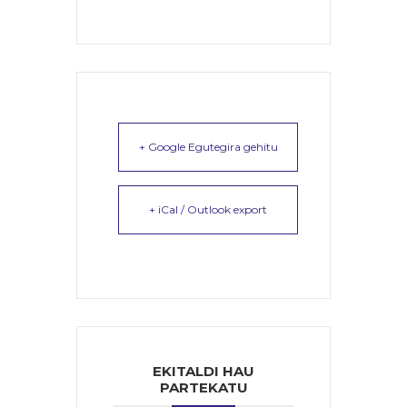
+ Google Egutegira gehitu
+ iCal / Outlook export
EKITALDI HAU
PARTEKATU