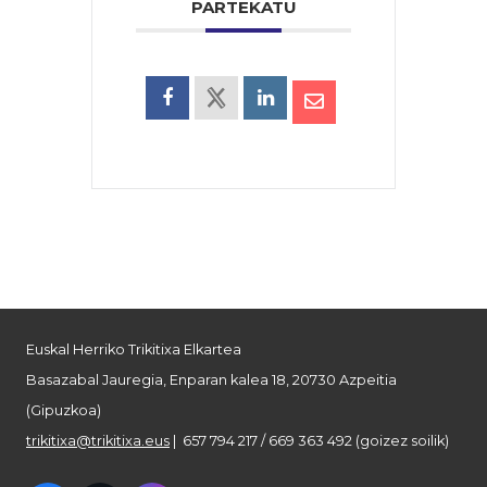
PARTEKATU
Euskal Herriko Trikitixa Elkartea
Basazabal Jauregia, Enparan kalea 18, 20730 Azpeitia
(Gipuzkoa)
trikitixa@trikitixa.eus
| 657 794 217 / 669 363 492 (goizez soilik)