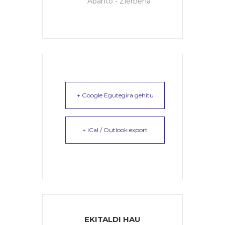
Abanto - Zierbena
+ Google Egutegira gehitu
+ iCal / Outlook export
EKITALDI HAU