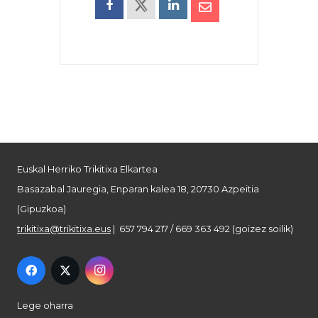
Euskal Herriko Trikitixa Elkartea
Basazabal Jauregia, Enparan kalea 18, 20730 Azpeitia
(Gipuzkoa)
trikitixa@trikitixa.eus
| 657 794 217 / 669 363 492 (goizez soilik)
Lege oharra