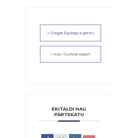
+ Google Egutegira gehitu
+ iCal / Outlook export
EKITALDI HAU
PARTEKATU