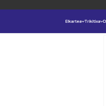
Elkartea
Trikitixa
D