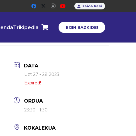
saioa hasi
enda
Trikipedia
EGIN BAZKIDE!
DATA
Uzt 27 - 28 2023
Expired!
ORDUA
23:30 - 1:30
KOKALEKUA