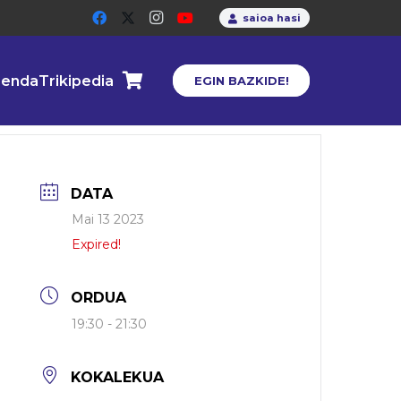
saioa hasi
enda
Trikipedia
EGIN BAZKIDE!
DATA
Mai 13 2023
Expired!
ORDUA
19:30 - 21:30
KOKALEKUA