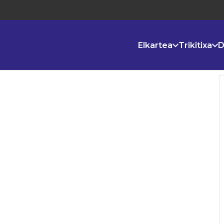
Elkartea
Trikitixa
D