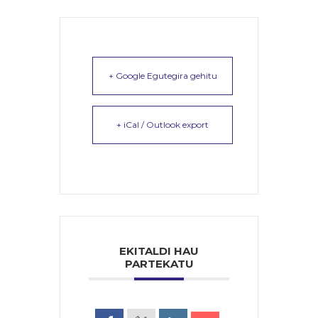
+ Google Egutegira gehitu
+ iCal / Outlook export
EKITALDI HAU
PARTEKATU