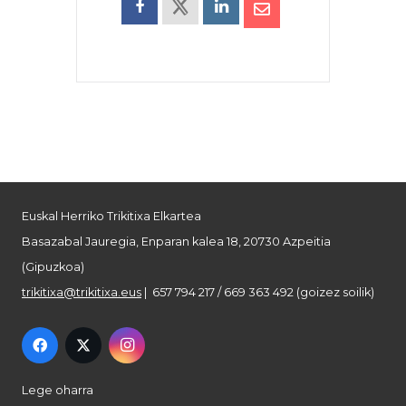
Euskal Herriko Trikitixa Elkartea
Basazabal Jauregia, Enparan kalea 18, 20730 Azpeitia
(Gipuzkoa)
trikitixa@trikitixa.eus
| 657 794 217 / 669 363 492 (goizez soilik)
Lege oharra