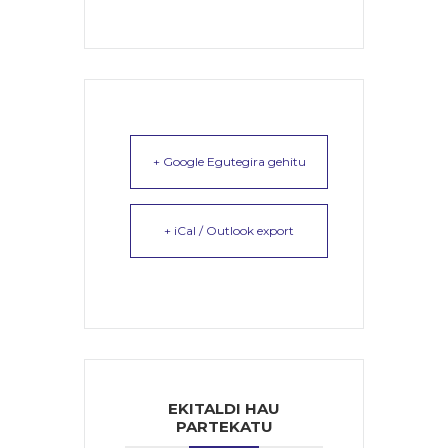
+ Google Egutegira gehitu
+ iCal / Outlook export
EKITALDI HAU
PARTEKATU