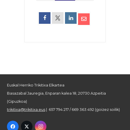
Euskal Herriko Trikitixa Elkartea
Basazabal Jauregia, Enparan kalea 18, 20730 Azpeitia
(Gipuzkoa)
trikitixa@trikitixa.eus
| 657 794 217 / 669 363 492 (goizez soilik)