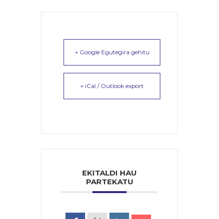
+ Google Egutegira gehitu
+ iCal / Outlook export
EKITALDI HAU
PARTEKATU