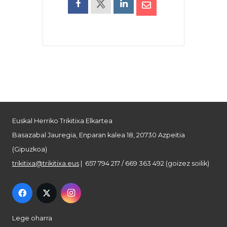
Euskal Herriko Trikitixa Elkartea
Basazabal Jauregia, Enparan kalea 18, 20730 Azpeitia
(Gipuzkoa)
trikitixa@trikitixa.eus
| 657 794 217 / 669 363 492 (goizez soilik)
Lege oharra