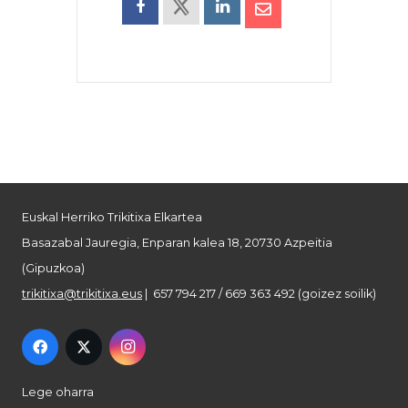
Euskal Herriko Trikitixa Elkartea
Basazabal Jauregia, Enparan kalea 18, 20730 Azpeitia
(Gipuzkoa)
trikitixa@trikitixa.eus
| 657 794 217 / 669 363 492 (goizez soilik)
Lege oharra