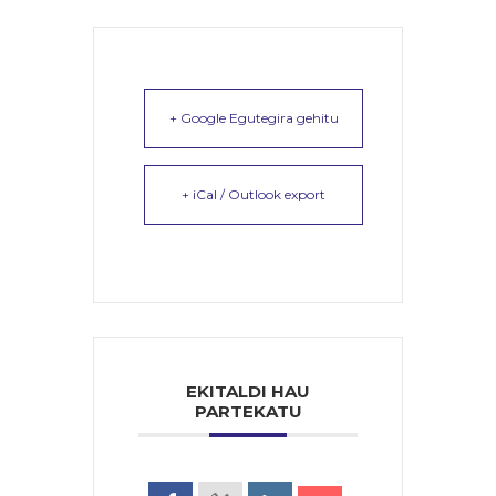
+ Google Egutegira gehitu
+ iCal / Outlook export
EKITALDI HAU
PARTEKATU