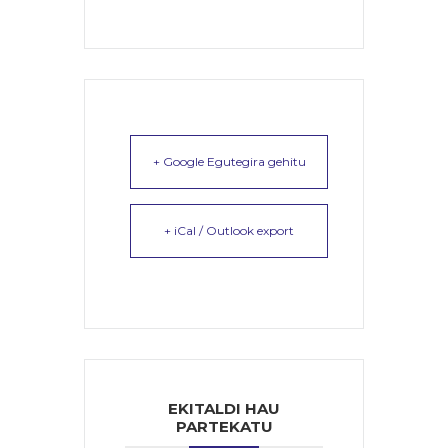
+ Google Egutegira gehitu
+ iCal / Outlook export
EKITALDI HAU
PARTEKATU