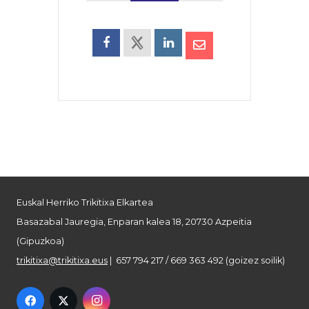
Euskal Herriko Trikitixa Elkartea
Basazabal Jauregia, Enparan kalea 18, 20730 Azpeitia
(Gipuzkoa)
trikitixa@trikitixa.eus
| 657 794 217 / 669 363 492 (goizez soilik)