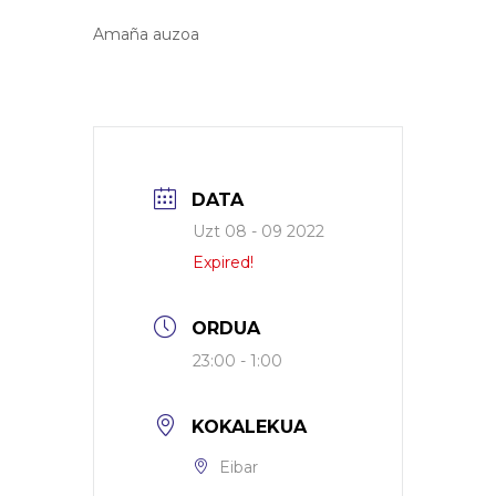
Amaña auzoa
DATA
Uzt 08 - 09 2022
Expired!
ORDUA
23:00 - 1:00
KOKALEKUA
Eibar