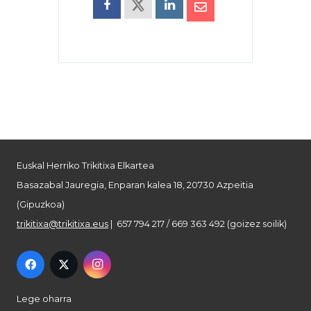
Euskal Herriko Trikitixa Elkartea
Basazabal Jauregia, Enparan kalea 18, 20730 Azpeitia
(Gipuzkoa)
trikitixa@trikitixa.eus
| 657 794 217 / 669 363 492 (goizez soilik)
Lege oharra