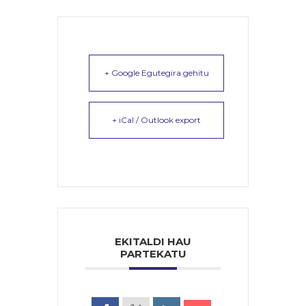
+ Google Egutegira gehitu
+ iCal / Outlook export
EKITALDI HAU
PARTEKATU