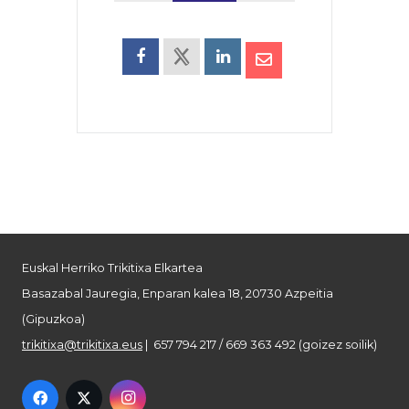
Euskal Herriko Trikitixa Elkartea
Basazabal Jauregia, Enparan kalea 18, 20730 Azpeitia
(Gipuzkoa)
trikitixa@trikitixa.eus
| 657 794 217 / 669 363 492 (goizez soilik)