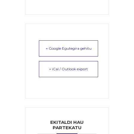
+ Google Egutegira gehitu
+ iCal / Outlook export
EKITALDI HAU
PARTEKATU