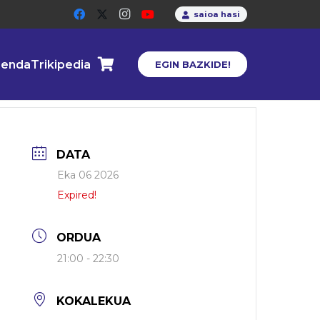
saioa hasi
enda
Trikipedia
EGIN BAZKIDE!
DATA
Eka 06 2026
Expired!
ORDUA
21:00 - 22:30
KOKALEKUA