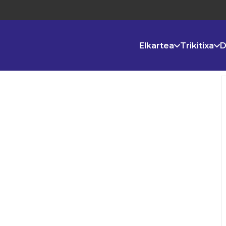
Elkartea
Trikitixa
D