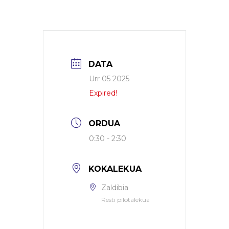
DATA
Urr 05 2025
Expired!
ORDUA
0:30 - 2:30
KOKALEKUA
Zaldibia
Resti pilotalekua