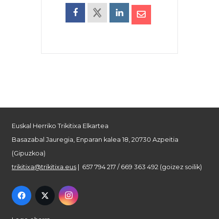
Euskal Herriko Trikitixa Elkartea
Basazabal Jauregia, Enparan kalea 18, 20730 Azpeitia
(Gipuzkoa)
trikitixa@trikitixa.eus
| 657 794 217 / 669 363 492 (goizez soilik)