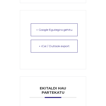
+ Google Egutegira gehitu
+ iCal / Outlook export
EKITALDI HAU
PARTEKATU