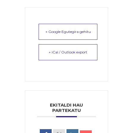
+ Google Egutegira gehitu
+ iCal / Outlook export
EKITALDI HAU
PARTEKATU