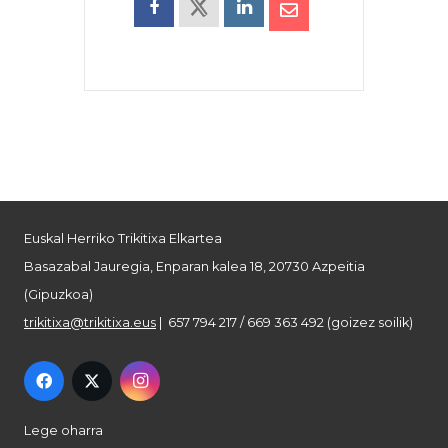
Euskal Herriko Trikitixa Elkartea
Basazabal Jauregia, Enparan kalea 18, 20730 Azpeitia
(Gipuzkoa)
trikitixa@trikitixa.eus
| 657 794 217 / 669 363 492 (goizez soilik)
Lege oharra