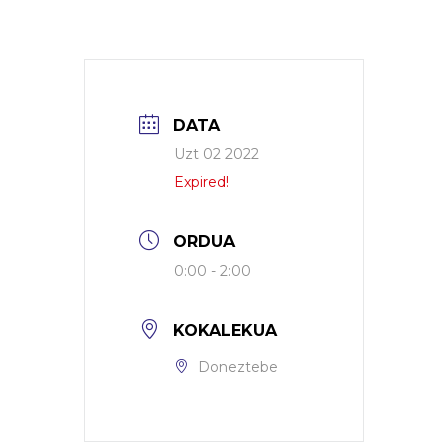
DATA
Uzt 02 2022
Expired!
ORDUA
0:00 - 2:00
KOKALEKUA
Doneztebe