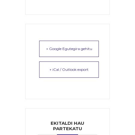
+ Google Egutegira gehitu
+ iCal / Outlook export
EKITALDI HAU
PARTEKATU