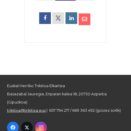
Euskal Herriko Trikitixa Elkartea
Basazabal Jauregia, Enparan kalea 18, 20730 Azpeitia
(Gipuzkoa)
trikitixa@trikitixa.eus
| 657 794 217 / 669 363 492 (goizez soilik)