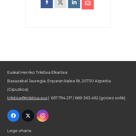
Euskal Herriko Trikitixa Elkartea
Basazabal Jauregia, Enparan kalea 18, 20730 Azpeitia
(Gipuzkoa)
trikitixa@trikitixa.eus
| 657 794 217 / 669 363 492 (goizez soilik)
Lege oharra