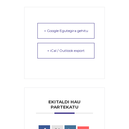
+ Google Egutegira gehitu
+ iCal / Outlook export
EKITALDI HAU
PARTEKATU