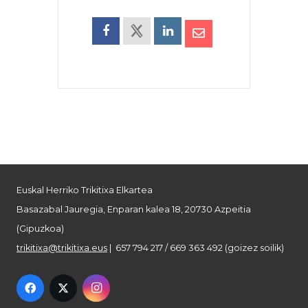
Euskal Herriko Trikitixa Elkartea
Basazabal Jauregia, Enparan kalea 18, 20730 Azpeitia
(Gipuzkoa)
trikitixa@trikitixa.eus
| 657 794 217 / 669 363 492 (goizez soilik)