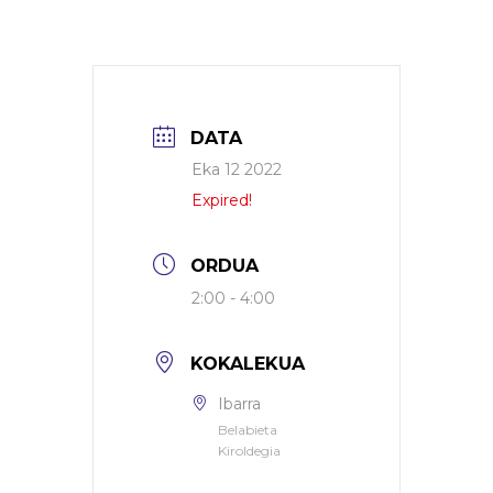
DATA
Eka 12 2022
Expired!
ORDUA
2:00 - 4:00
KOKALEKUA
Ibarra
Belabieta
Kiroldegia