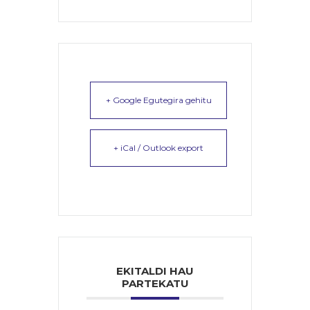
+ Google Egutegira gehitu
+ iCal / Outlook export
EKITALDI HAU
PARTEKATU