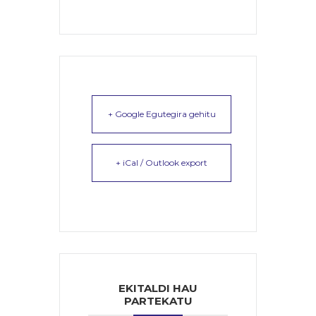
+ Google Egutegira gehitu
+ iCal / Outlook export
EKITALDI HAU
PARTEKATU