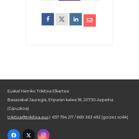
Euskal Herriko Trikitixa Elkartea
Basazabal Jauregia, Enparan kalea 18, 20730 Azpeitia
(Gipuzkoa)
trikitixa@trikitixa.eus
| 657 794 217 / 669 363 492 (goizez soilik)