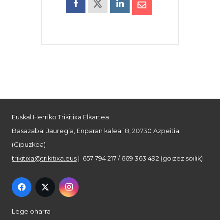
Euskal Herriko Trikitixa Elkartea
Basazabal Jauregia, Enparan kalea 18, 20730 Azpeitia
(Gipuzkoa)
trikitixa@trikitixa.eus
| 657 794 217 / 669 363 492 (goizez soilik)
Lege oharra