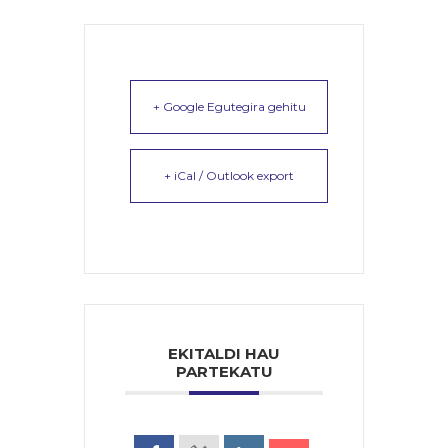
+ Google Egutegira gehitu
+ iCal / Outlook export
EKITALDI HAU
PARTEKATU