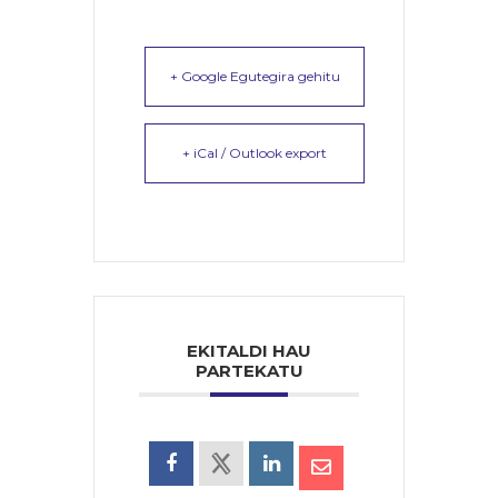
+ Google Egutegira gehitu
+ iCal / Outlook export
EKITALDI HAU
PARTEKATU