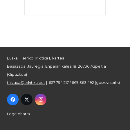
Euskal Herriko Trikitixa Elkartea
Basazabal Jauregia, Enparan kalea 18, 20730 Azpeitia
(Gipuzkoa)
trikitixa@trikitixa.eus
| 657 794 217 / 669 363 492 (goizez soilik)
Lege oharra
Pribatutasun politika