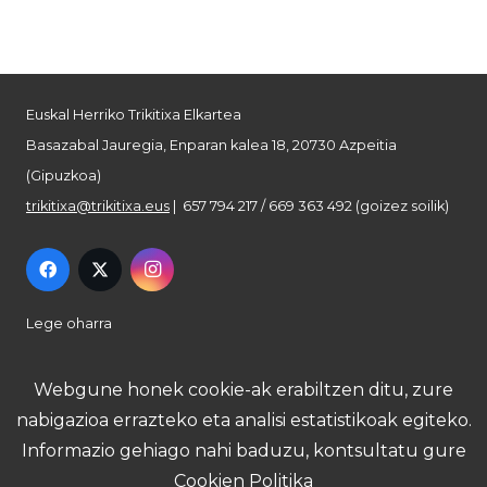
Euskal Herriko Trikitixa Elkartea
Basazabal Jauregia, Enparan kalea 18, 20730 Azpeitia
(Gipuzkoa)
trikitixa@trikitixa.eus
| 657 794 217 / 669 363 492 (goizez soilik)
Lege oharra
Pribatutasun politika
Webgune honek cookie-ak erabiltzen ditu, zure
nabigazioa errazteko eta analisi estatistikoak egiteko.
Cookie politika
Informazio gehiago nahi baduzu, kontsultatu gure
Cookien Politika