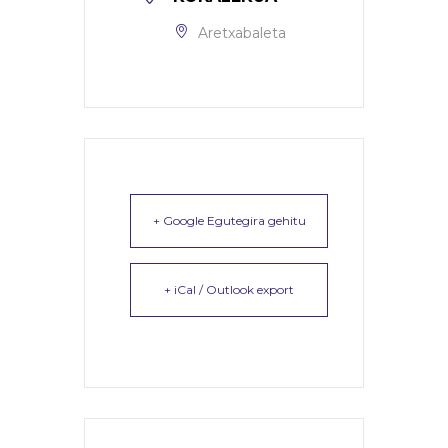
Aretxabaleta
+ Google Egutegira gehitu
+ iCal / Outlook export