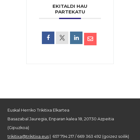
EKITALDI HAU
PARTEKATU
Euskal Herriko Trikitixa Elkartea
Basazabal Jauregia, Enparan kalea 18, 20730 Azpeitia
(Gipuzkoa)
trikitixa@trikitixa.eus
| 657 794 217 / 669 363 492 (goizez soilik)