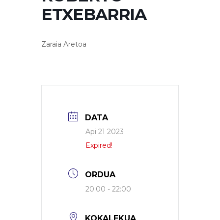
ETXEBARRIA
Zaraia Aretoa
DATA
Api 21 2023
Expired!
ORDUA
20:00 - 22:00
KOKALEKUA