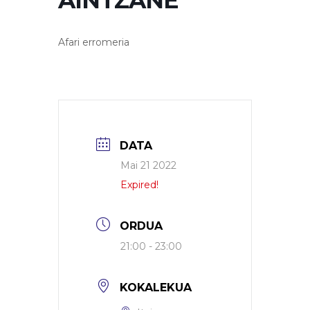
AINTZANE
Afari erromeria
DATA
Mai 21 2022
Expired!
ORDUA
21:00 - 23:00
KOKALEKUA