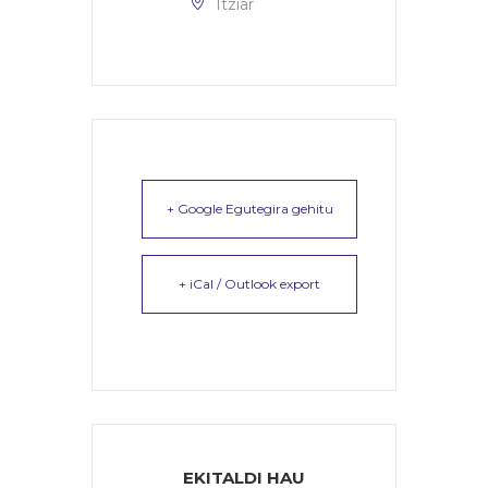
Itziar
+ Google Egutegira gehitu
+ iCal / Outlook export
EKITALDI HAU