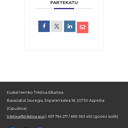
PARTEKATU
Euskal Herriko Trikitixa Elkartea
Basazabal Jauregia, Enparan kalea 18, 20730 Azpeitia
(Gipuzkoa)
trikitixa@trikitixa.eus
| 657 794 217 / 669 363 492 (goizez soilik)