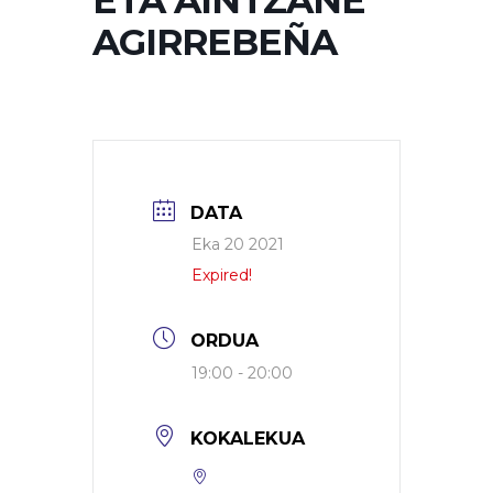
ETA AINTZANE
AGIRREBEÑA
DATA
Eka 20 2021
Expired!
ORDUA
19:00 - 20:00
KOKALEKUA