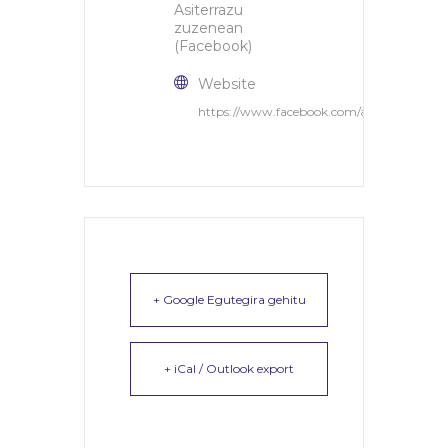
Asiterrazu
zuzenean
(Facebook)
Website
https://www.facebook.com/arizterrazuzu
+ Google Egutegira gehitu
+ iCal / Outlook export