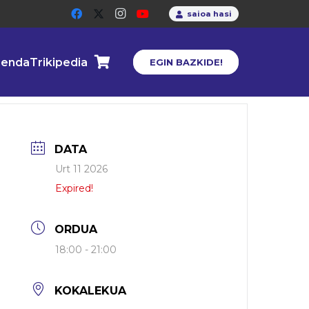
saioa hasi
enda
Trikipedia
EGIN BAZKIDE!
DATA
Urt 11 2026
Expired!
ORDUA
18:00 - 21:00
KOKALEKUA