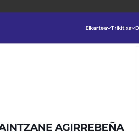
Elkartea
Trikitixa
D
 AINTZANE AGIRREBEÑA