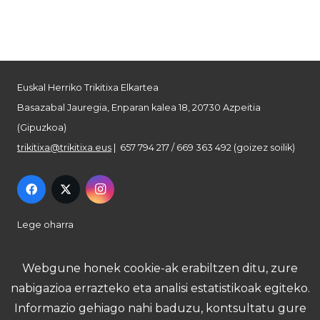
Euskal Herriko Trikitixa Elkartea
Basazabal Jauregia, Enparan kalea 18, 20730 Azpeitia
(Gipuzkoa)
trikitixa@trikitixa.eus
| 657 794 217 / 669 363 492 (goizez soilik)
Lege oharra
Pribatutasun politika
Webgune honek cookie-ak erabiltzen ditu, zure
nabigazioa errazteko eta analisi estatistikoak egiteko.
Cookie politika
Informazio gehiago nahi baduzu, kontsultatu gure