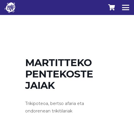
MARTITTEKO
PENTEKOSTE
JAIAK
Trikipoteoa, bertso afaria eta
ondorenean trikitilariak