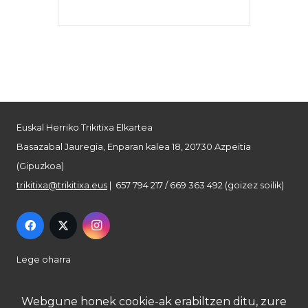
Euskal Herriko Trikitixa Elkartea
Basazabal Jauregia, Enparan kalea 18, 20730 Azpeitia
(Gipuzkoa)
trikitixa@trikitixa.eus
| 657 794 217 / 669 363 492 (goizez soilik)
Lege oharra
Pribatutasun politika
Webgune honek cookie-ak erabiltzen ditu, zure