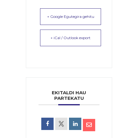
+ Google Egutegira gehitu
+ iCal / Outlook export
EKITALDI HAU
PARTEKATU