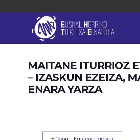
MAITANE ITURRIOZ 
– IZASKUN EZEIZA, 
ENARA YARZA
+ Google Egutegira gehitu