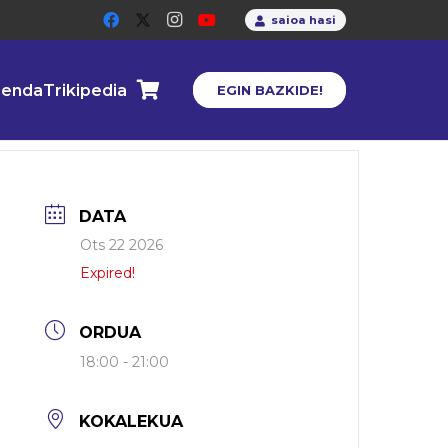
saioa hasi
enda
Trikipedia
EGIN BAZKIDE!
DATA
Ots 22 2026
Expired!
ORDUA
18:00 - 21:00
KOKALEKUA