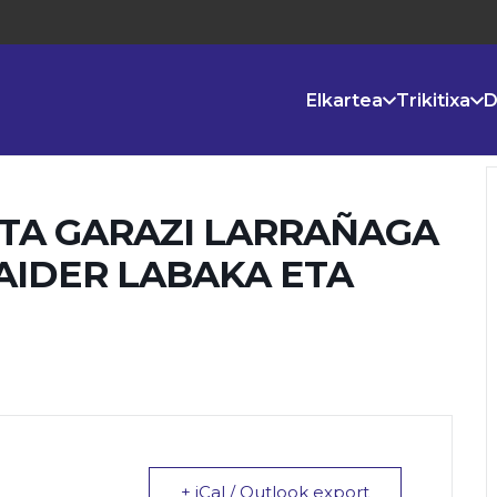
Elkartea
Trikitixa
D
ETA GARAZI LARRAÑAGA
MAIDER LABAKA ETA
+ iCal / Outlook export