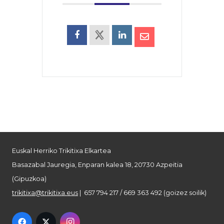
Euskal Herriko Trikitixa Elkartea
Basazabal Jauregia, Enparan kalea 18, 20730 Azpeitia
(Gipuzkoa)
trikitixa@trikitixa.eus
| 657 794 217 / 669 363 492 (goizez soilik)