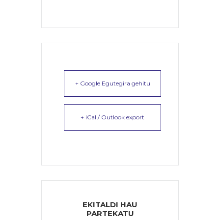
+ Google Egutegira gehitu
+ iCal / Outlook export
EKITALDI HAU
PARTEKATU