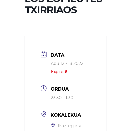
TXIRRIAOS
DATA
Abu 12 - 13 2022
Expired!
ORDUA
23:30 - 1:30
KOKALEKUA
Ikaztegieta