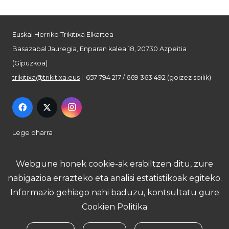
Euskal Herriko Trikitixa Elkartea
Basazabal Jauregia, Enparan kalea 18, 20730 Azpeitia
(Gipuzkoa)
trikitixa@trikitixa.eus
| 657 794 217 / 669 363 492 (goizez soilik)
Lege oharra
Pribatutasun politika
Webgune honek cookie-ak erabiltzen ditu, zure
nabigazioa errazteko eta analisi estatistikoak egiteko.
Cookie politika
Informazio gehiago nahi baduzu, kontsultatu gure
Cookien Politika