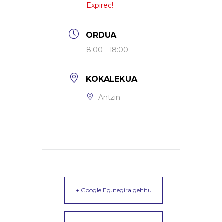
Expired!
ORDUA
8:00 - 18:00
KOKALEKUA
Antzin
+ Google Egutegira gehitu