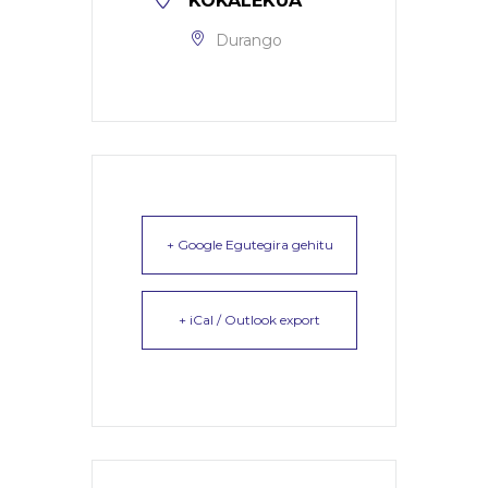
KOKALEKUA
Durango
+ Google Egutegira gehitu
+ iCal / Outlook export