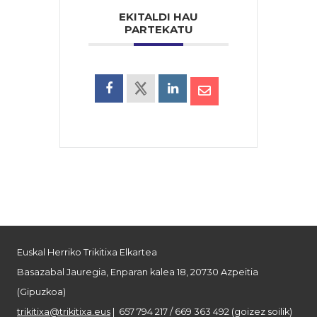
EKITALDI HAU
PARTEKATU
Euskal Herriko Trikitixa Elkartea
Basazabal Jauregia, Enparan kalea 18, 20730 Azpeitia
(Gipuzkoa)
trikitixa@trikitixa.eus
| 657 794 217 / 669 363 492 (goizez soilik)