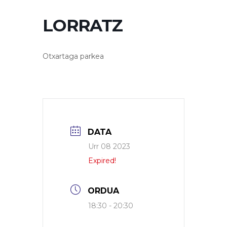
LORRATZ
Otxartaga parkea
DATA
Urr 08 2023
Expired!
ORDUA
18:30 - 20:30