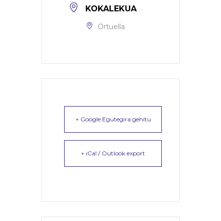
KOKALEKUA
Ortuella
+ Google Egutegira gehitu
+ iCal / Outlook export