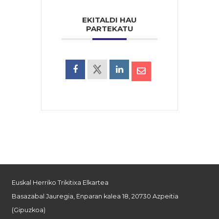
EKITALDI HAU
PARTEKATU
Euskal Herriko Trikitixa Elkartea
Basazabal Jauregia, Enparan kalea 18, 20730 Azpeitia
(Gipuzkoa)