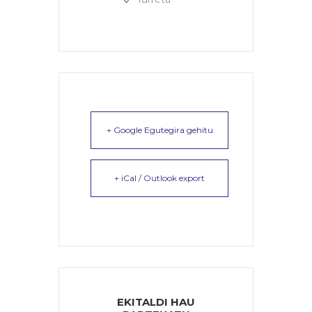
+ Google Egutegira gehitu
+ iCal / Outlook export
EKITALDI HAU