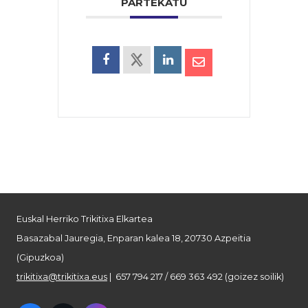
PARTEKATU
Euskal Herriko Trikitixa Elkartea
Basazabal Jauregia, Enparan kalea 18, 20730 Azpeitia
(Gipuzkoa)
trikitixa@trikitixa.eus
| 657 794 217 / 669 363 492 (goizez soilik)