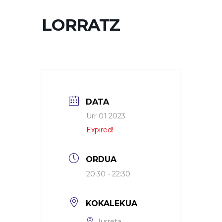
LORRATZ
DATA
Urr 01 2023
Expired!
ORDUA
20:30 - 22:30
KOKALEKUA
Iurreta