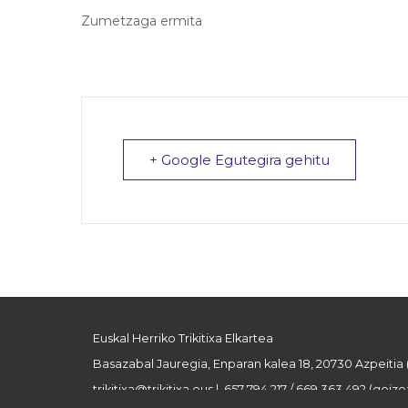
Zumetzaga ermita
+ Google Egutegira gehitu
Euskal Herriko Trikitixa Elkartea
Basazabal Jauregia, Enparan kalea 18, 20730 Azpeitia
trikitixa@trikitixa.eus
| 657 794 217 / 669 363 492 (goizez