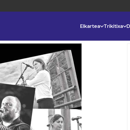
Elkartea
Trikitixa
D