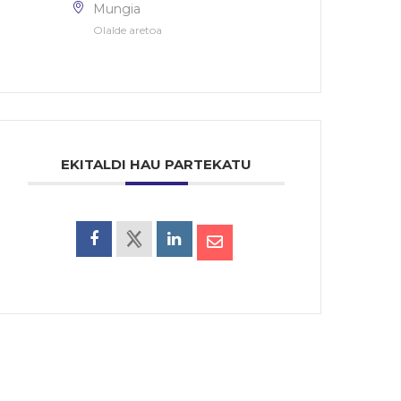
Mungia
Olalde aretoa
EKITALDI HAU PARTEKATU