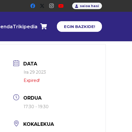
saioa hasi
enda
Trikipedia
EGIN BAZKIDE!
DATA
Ira 29 2023
Expired!
ORDUA
17:30 - 19:30
KOKALEKUA