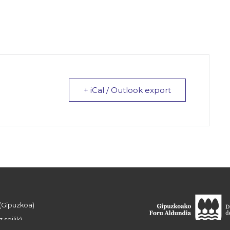
+ iCal / Outlook export
 (Gipuzkoa)
 soilik)