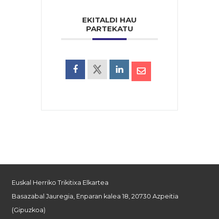
EKITALDI HAU
PARTEKATU
Euskal Herriko Trikitixa Elkartea
Basazabal Jauregia, Enparan kalea 18, 20730 Azpeitia
(Gipuzkoa)