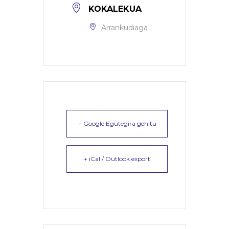
KOKALEKUA
Arrankudiaga
+ Google Egutegira gehitu
+ iCal / Outlook export