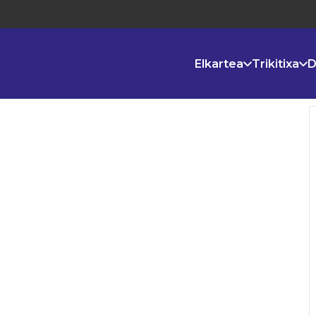
Elkartea
Trikitixa
D