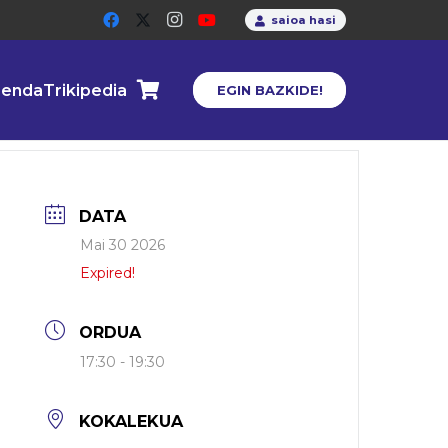
saioa hasi
enda
Trikipedia
EGIN BAZKIDE!
DATA
Mai 30 2026
Expired!
ORDUA
17:30 - 19:30
KOKALEKUA