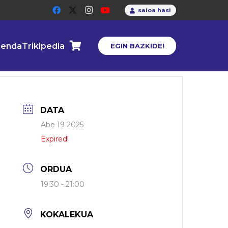
saioa hasi
enda
Trikipedia
EGIN BAZKIDE!
DATA
Abe 19 2025
Expired!
ORDUA
19:30 - 21:00
KOKALEKUA