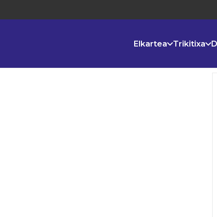
Elkartea
Trikitixa
D