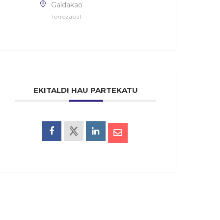
Galdakao
Torrezabal
EKITALDI HAU PARTEKATU