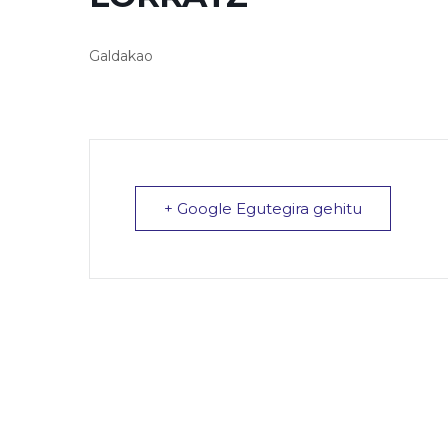
Galdakao
+ Google Egutegira gehitu