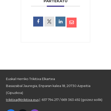
PARTEKATU
Euskal Herriko Trikitixa Elkartea
Basazabal Jauregia, Enparan kalea 18, 20730 Azpeitia
(Gipuzkoa)
trikitixa@trikitixa.eus
| 657 794 217 / 669 363 492 (goizez soilik)