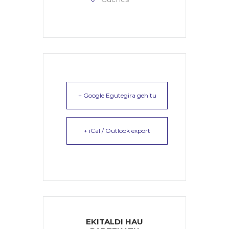
+ Google Egutegira gehitu
+ iCal / Outlook export
EKITALDI HAU