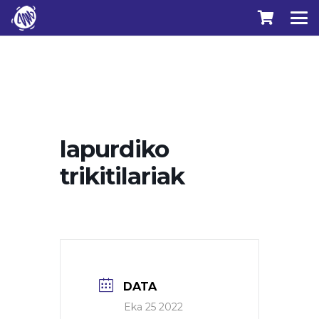
lapurdiko
trikitilariak
DATA
Eka 25 2022