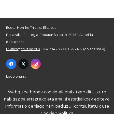
Euskal Herriko Trikitixa Elkartea
Basazabal Jauregia, Enparan kalea 18, 20730 Azpeitia
(Gipuzkoa)
trikitixa@trikitixa.eus
| 657 794 217 / 669 363 492 (goizez soilik)
Lege oharra
Pribatutasun politika
Webgune honek cookie-ak erabiltzen ditu, zure
nabigazioa errazteko eta analisi estatistikoak egiteko.
Cookie politika
Informazio gehiago nahi baduzu, kontsultatu gure
Cookien Politika