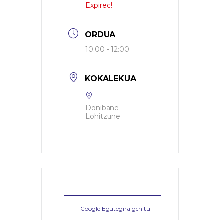
Expired!
ORDUA
10:00 - 12:00
KOKALEKUA
Donibane
Lohitzune
+ Google Egutegira gehitu