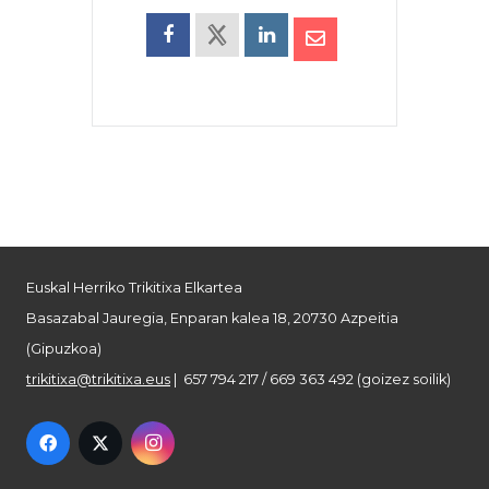
Euskal Herriko Trikitixa Elkartea
Basazabal Jauregia, Enparan kalea 18, 20730 Azpeitia
(Gipuzkoa)
trikitixa@trikitixa.eus
| 657 794 217 / 669 363 492 (goizez soilik)