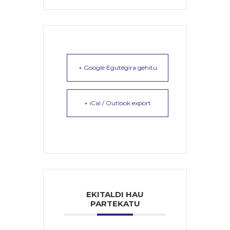
+ Google Egutegira gehitu
+ iCal / Outlook export
EKITALDI HAU
PARTEKATU