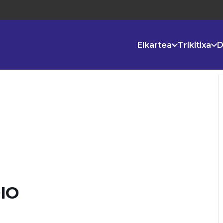
Elkartea
Trikitixa
D
DIO