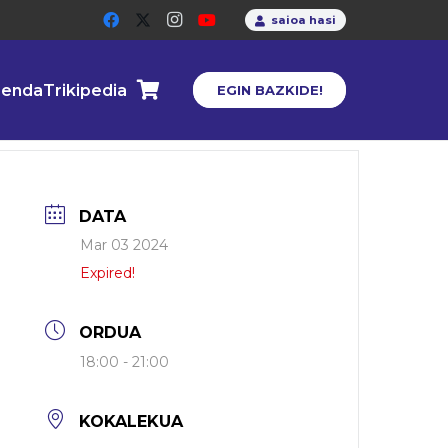
saioa hasi
enda
Trikipedia
EGIN BAZKIDE!
DATA
Mar 03 2024
Expired!
ORDUA
18:00 - 21:00
KOKALEKUA