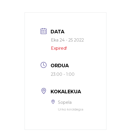
DATA
Eka 24 - 25 2022
Expired!
ORDUA
23:00 - 1:00
KOKALEKUA
Sopela
Urko kiroldegia