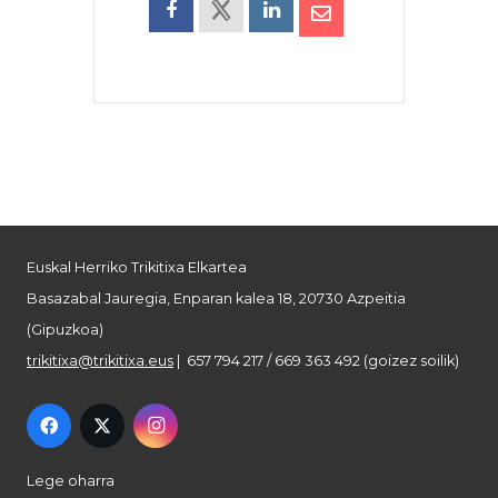
Euskal Herriko Trikitixa Elkartea
Basazabal Jauregia, Enparan kalea 18, 20730 Azpeitia
(Gipuzkoa)
trikitixa@trikitixa.eus
| 657 794 217 / 669 363 492 (goizez soilik)
Lege oharra