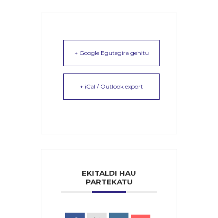
+ Google Egutegira gehitu
+ iCal / Outlook export
EKITALDI HAU
PARTEKATU