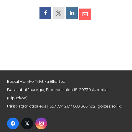
Euskal Herriko Trikitixa Elkartea
Basazabal Jauregia, Enparan kalea 18, 20730 Azpeitia
(Gipuzkoa)
trikitixa@trikitixa.eus
| 657 794 217 / 669 363 492 (goizez soilik)