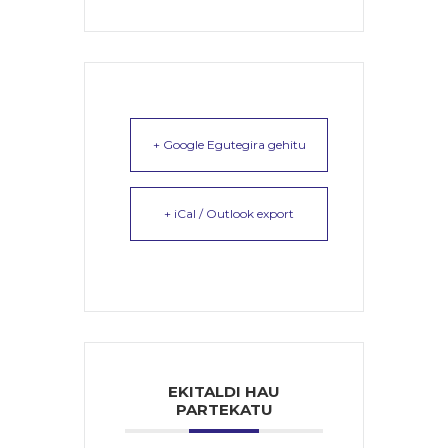
+ Google Egutegira gehitu
+ iCal / Outlook export
EKITALDI HAU
PARTEKATU