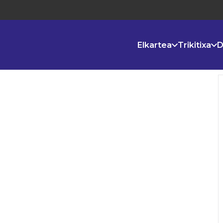
Elkartea
Trikitixa
D