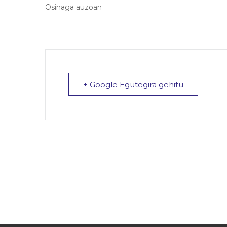
Osinaga auzoan
+ Google Egutegira gehitu