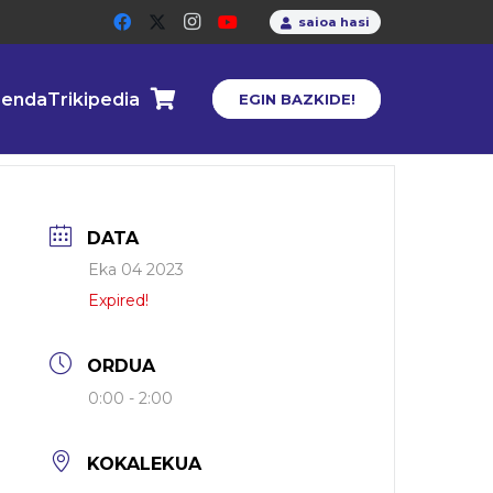
saioa hasi
enda
Trikipedia
EGIN BAZKIDE!
DATA
Eka 04 2023
Expired!
ORDUA
0:00 - 2:00
KOKALEKUA