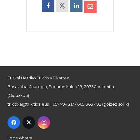
Euskal Herriko Trikitixa Elkartea
Basazabal Jauregia, Enparan kalea 18, 20730 Azpeitia
(Gipuzkoa)
trikitixa@trikitixa.eus
| 657 794 217 / 669 363 492 (goizez soilik)
Lege oharra