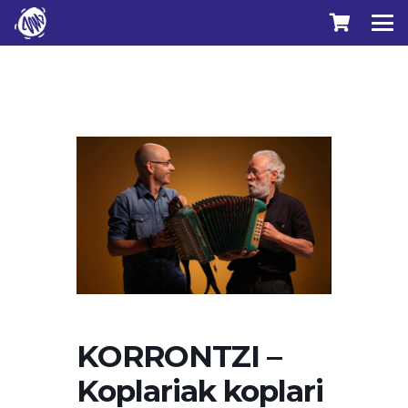
KORRONTZI –
Koplariak koplari