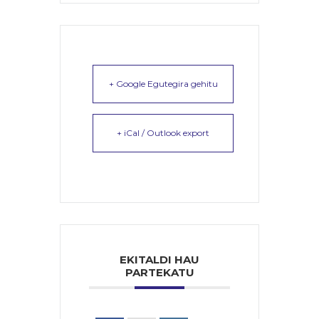
+ Google Egutegira gehitu
+ iCal / Outlook export
EKITALDI HAU
PARTEKATU