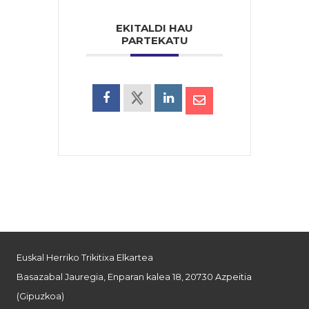
EKITALDI HAU
PARTEKATU
Euskal Herriko Trikitixa Elkartea
Basazabal Jauregia, Enparan kalea 18, 20730 Azpeitia
(Gipuzkoa)