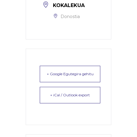
KOKALEKUA
Donostia
+ Google Egutegira gehitu
+ iCal / Outlook export