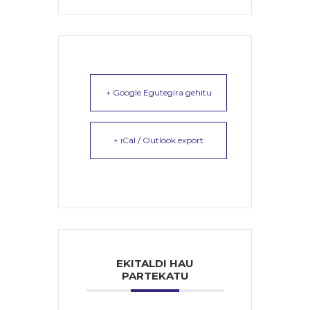
+ Google Egutegira gehitu
+ iCal / Outlook export
EKITALDI HAU
PARTEKATU