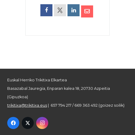
Euskal Herriko Trikitixa Elkartea
Basazabal Jauregia, Enparan kalea 18, 20730 Azpeitia
(Gipuzkoa)
trikitixa@trikitixa.eus
| 657 794 217 / 669 363 492 (goizez soilik)