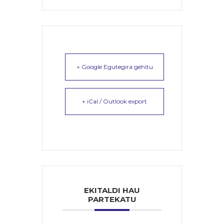
+ Google Egutegira gehitu
+ iCal / Outlook export
EKITALDI HAU
PARTEKATU