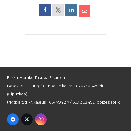
Euskal Herriko Trikitixa Elkartea
Basazabal Jauregia, Enparan kalea 18, 20730 Azpeitia
(Gipuzkoa)
trikitixa@trikitixa.eus
| 657 794 217 / 669 363 492 (goizez soilik)